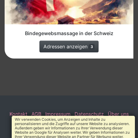
Bindegewebsmassage in der Schweiz
Adressen anzeigen
3
Kontakt
AGB
Impressum
Datenschutz
Über uns
Wir verwenden Cookies, um Anzeigen und Inhalte zu
personalisieren und die Zugriffe auf unsere Website zu analysieren.
© 2010-2026 Heilverzeichnis®
Außerdem geben wir Informationen zu Ihrer Verwendung dieser
Website an Google für Analysen weiter. Wir geben Informationen zu
Ihrer Verwendung dieser Website an Partner für Werbung weiter.