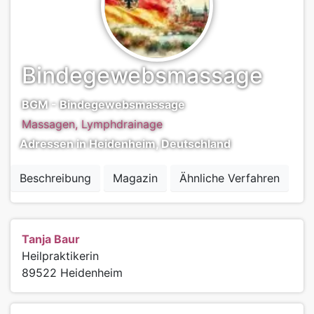
Bindegewebsmassage
BGM - Bindegewebsmassage
Massagen, Lymphdrainage
Adressen in Heidenheim, Deutschland
Beschreibung
Magazin
Ähnliche Verfahren
Tanja Baur
Heilpraktikerin
89522
Heidenheim