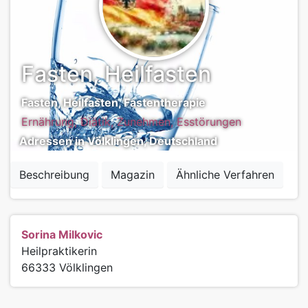
Fasten, Heilfasten
Fasten, Heilfasten, Fastentherapie
Ernährung, Diätik, Zunehmen, Esstörungen
Adressen in Völklingen, Deutschland
Beschreibung
Magazin
Ähnliche Verfahren
Sorina Milkovic
Heilpraktikerin
66333
Völklingen