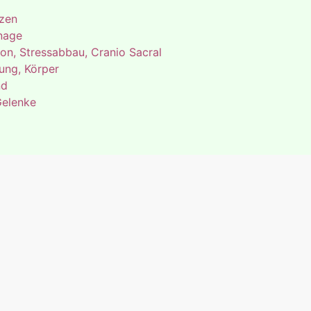
zen
nage
on, Stressabbau, Cranio Sacral
ng, Körper
nd
Gelenke