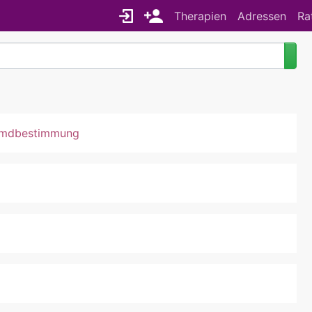
Therapien
Adressen
Ra
remdbestimmung