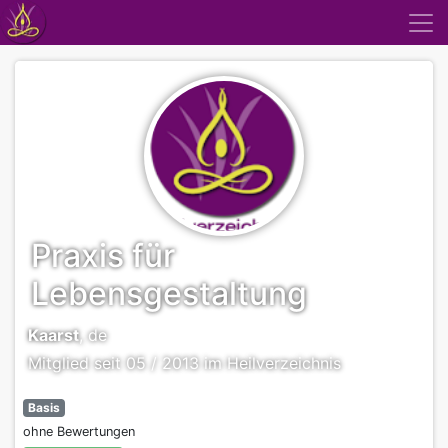
Praxis für
Lebensgestaltung
Kaarst
, de
Mitglied seit 05 / 2013 im Heilverzeichnis
Basis
ohne Bewertungen