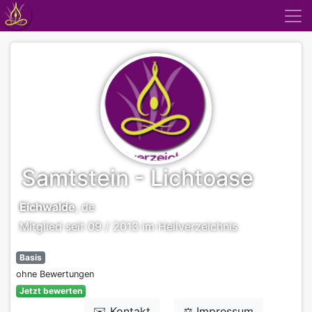
Samtstein - Lichtoase
Eichwalde
, de
Mitglied seit 09 / 2013 im Heilverzeichnis
Basis
ohne Bewertungen
Jetzt bewerten
✉️ Kontakt
⚖️ Impressum