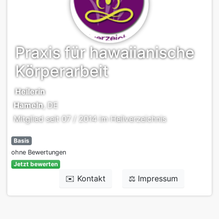
Praxis für hawaiianische
Körperarbeit
Heilerin
Hameln
, DE
Mitglied seit 07 / 2014 im Heilverzeichnis
Basis
ohne Bewertungen
Jetzt bewerten
✉️ Kontakt
⚖️ Impressum