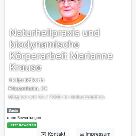
Naturheilpraxis und
biodynamische
Körperarbeit Marianne
Krause
Heilpraktikerin
Friesenheim
, DE
Mitglied seit 03 / 2008 im Heilverzeichnis
Basis
ohne Bewertungen
Jetzt bewerten
✉️ Kontakt
⚖️ Impressum